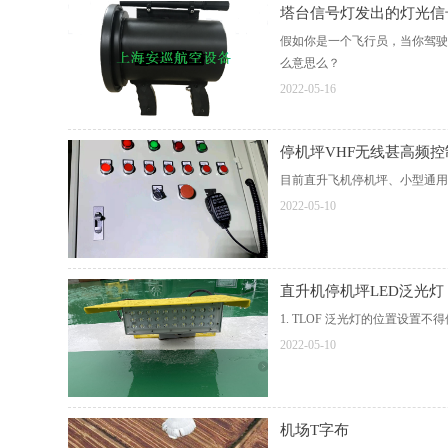
塔台信号灯发出的灯光信
假如你是一个飞行员，当你驾驶
么意思么？
2022-05-16
停机坪VHF无线甚高频控
目前直升飞机停机坪、小型通用
2022-05-10
直升机停机坪LED泛光灯
1. TLOF 泛光灯的位置设置
2022-05-10
机场T字布