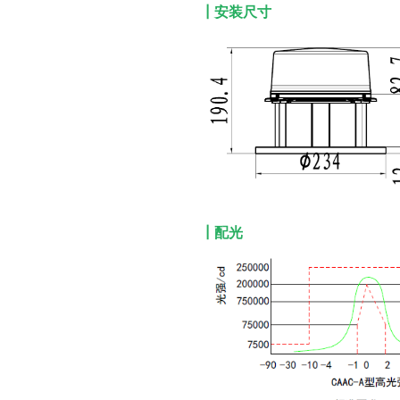
┃安装尺寸
┃配光