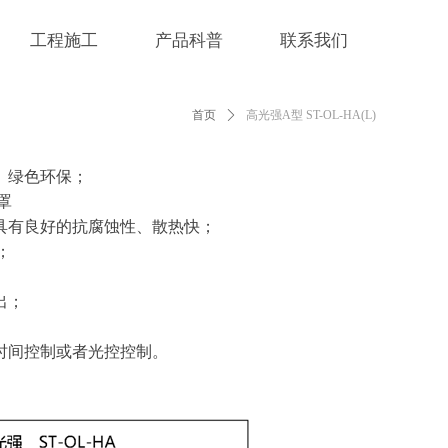
工程施工
产品科普
联系我们
首页
ꄲ
高光强A型 ST-OL-HA(L)
、绿色环保；
罩
具有良好的抗腐蚀性、散热快；
；
出；
时间控制或者光控控制。