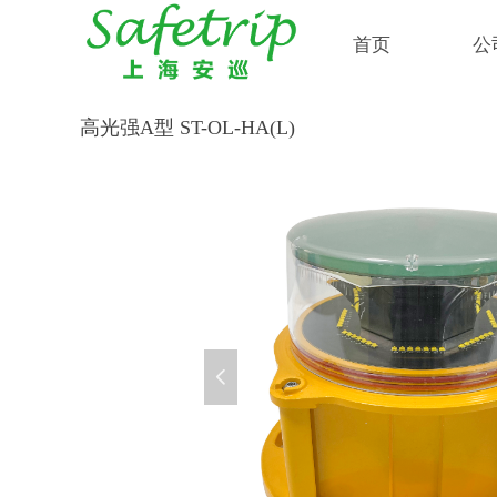
首页
公
高光强A型 ST-OL-HA(L)
넳