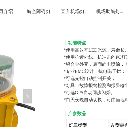
司介绍
航空障碍灯
直升机场灯具
机场助航灯具
┃功能特点
*
使用高效率LED光源，寿命长
*
使用抗紫外线、抗冲击的PC灯
*
铝合金外壳，表面静电喷涂，
*
专业EMC设计，抗电磁干扰；
*
可选光控自动控制开关；
*
灯具带故障报警检测和报警输
*
可选GPS自动同步闪烁。
넲
*
白天夜晚自动切换，可由当地
┃产参数品